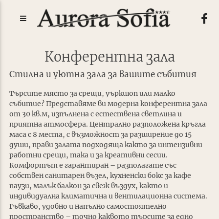
Конферентна зала
Стилна и уютна зала за вашите събития
Търсите място за срещи, уъркшоп или малко
събитие? Представяме ви модерна конферентна зала
от 30 кв.м, изпълнена с естествена светлина и
приятна атмосфера. Централно разположена кръгла
маса с 8 места, с възможност за разширение до 15
души, прави залата подходяща както за интензивни
работни срещи, така и за креативни сесии.
Комфортът е гарантиран – разполагате със
собствен санитарен възел, кухненски бокс за кафе
паузи, малък балкон за свеж въздух, както и
индивидуална климатична и вентилационна система.
Гъвкаво, удобно и напълно самостоятелно
пространство – точно каквото търсите за едно